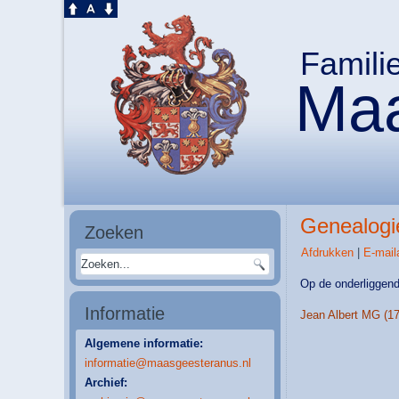
Famili
Maa
Genealogi
Zoeken
Afdrukken
|
E-mail
Op de onderliggend
Informatie
Jean Albert MG (1
Algemene informatie:
informatie@maasgeesteranus.nl
Archief: