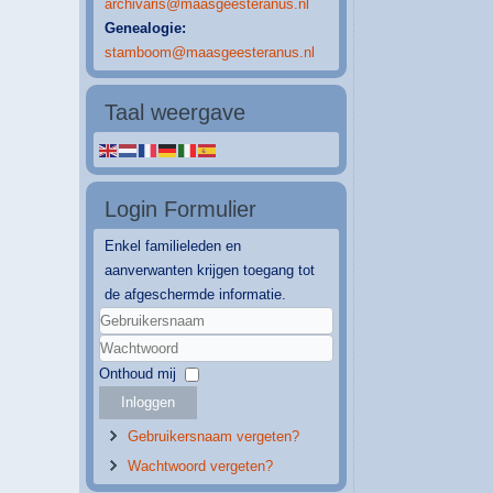
archivaris@maasgeesteranus.nl
Genealogie:
stamboom@maasgeesteranus.nl
Taal weergave
Login Formulier
Enkel familieleden en
aanverwanten krijgen toegang tot
de afgeschermde informatie.
Gebruikersnaam
Wachtwoord
Onthoud mij
Inloggen
Gebruikersnaam vergeten?
Wachtwoord vergeten?