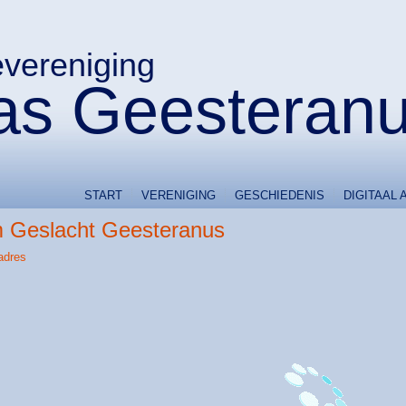
evereniging
s Geesteran
START
VERENIGING
GESCHIEDENIS
DIGITAAL 
 Geslacht Geesteranus
adres