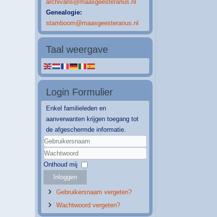
archivaris@maasgeesteranus.nl
Genealogie:
stamboom@maasgeesteranus.nl
Taal weergave
Login Formulier
Enkel familieleden en
aanverwanten krijgen toegang tot
de afgeschermde informatie.
Gebruikersnaam
Wachtwoord
Onthoud mij
Inloggen
Gebruikersnaam vergeten?
Wachtwoord vergeten?