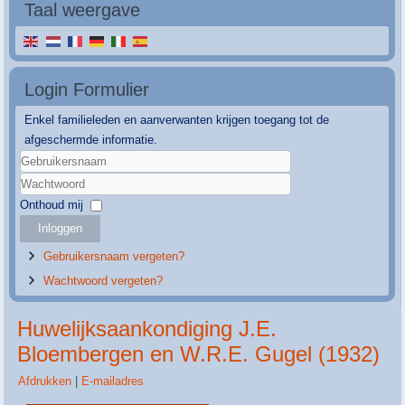
Taal weergave
Login Formulier
Enkel familieleden en aanverwanten krijgen toegang tot de
afgeschermde informatie.
Gebruikersnaam
Wachtwoord
Onthoud mij
Inloggen
Gebruikersnaam vergeten?
Wachtwoord vergeten?
Huwelijksaankondiging J.E.
Bloembergen en W.R.E. Gugel (1932)
Afdrukken
|
E-mailadres