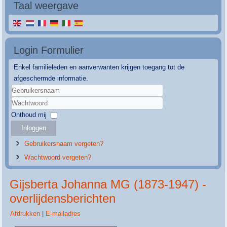
Taal weergave
Login Formulier
Enkel familieleden en aanverwanten krijgen toegang tot de
afgeschermde informatie.
Gebruikersnaam
Wachtwoord
Onthoud mij
Inloggen
Gebruikersnaam vergeten?
Wachtwoord vergeten?
Gijsberta Johanna MG (1873-1947) -
overlijdensberichten
Afdrukken
|
E-mailadres