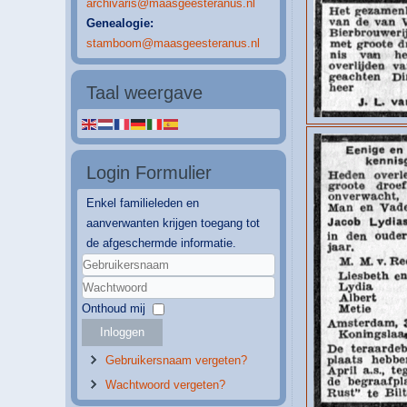
archivaris@maasgeesteranus.nl
Genealogie:
stamboom@maasgeesteranus.nl
Taal weergave
Login Formulier
Enkel familieleden en
aanverwanten krijgen toegang tot
de afgeschermde informatie.
Gebruikersnaam
Wachtwoord
Onthoud mij
Inloggen
Gebruikersnaam vergeten?
Wachtwoord vergeten?