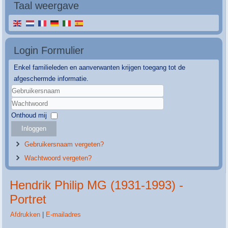
Taal weergave
Login Formulier
Enkel familieleden en aanverwanten krijgen toegang tot de
afgeschermde informatie.
Gebruikersnaam
Wachtwoord
Onthoud mij
Inloggen
Gebruikersnaam vergeten?
Wachtwoord vergeten?
Hendrik Philip MG (1931-1993) -
Portret
Afdrukken
|
E-mailadres