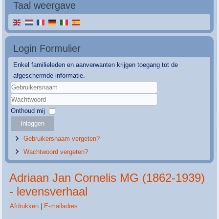
Taal weergave
Login Formulier
Enkel familieleden en aanverwanten krijgen toegang tot de
afgeschermde informatie.
Gebruikersnaam
Wachtwoord
Onthoud mij
Inloggen
Gebruikersnaam vergeten?
Wachtwoord vergeten?
Adriaan Jan Cornelis MG (1862-1939)
- levensverhaal
Afdrukken
|
E-mailadres