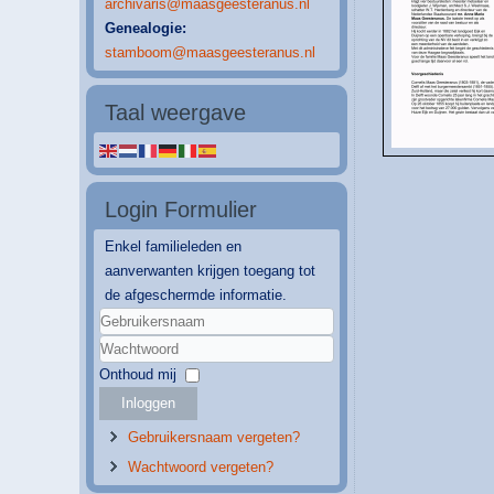
archivaris@maasgeesteranus.nl
Genealogie:
stamboom@maasgeesteranus.nl
Taal weergave
Login Formulier
Enkel familieleden en
aanverwanten krijgen toegang tot
de afgeschermde informatie.
Gebruikersnaam
Wachtwoord
Onthoud mij
Inloggen
Gebruikersnaam vergeten?
Wachtwoord vergeten?