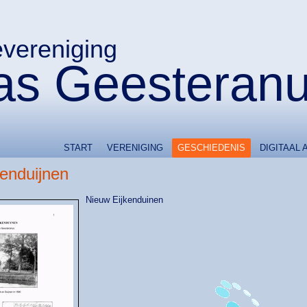
evereniging
s Geesteran
START
VERENIGING
GESCHIEDENIS
DIGITAAL 
kenduijnen
Nieuw Eijkenduinen