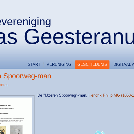
evereniging
s Geesteran
START
VERENIGING
GESCHIEDENIS
DIGITAAL 
n Spoorweg-man
adres
De "IJzeren Spoorweg"-man,
Hendrik Philip MG (1868-