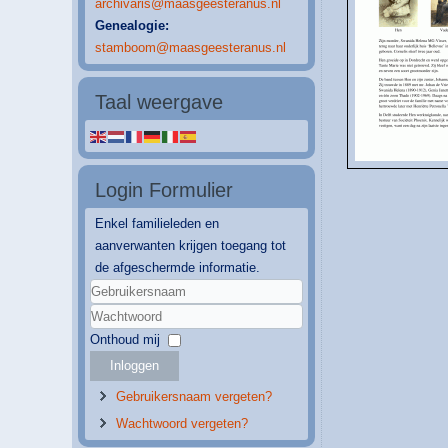
archivaris@maasgeesteranus.nl
Genealogie:
stamboom@maasgeesteranus.nl
Taal weergave
Login Formulier
Enkel familieleden en
aanverwanten krijgen toegang tot
de afgeschermde informatie.
Gebruikersnaam
Wachtwoord
Onthoud mij
Inloggen
Gebruikersnaam vergeten?
Wachtwoord vergeten?