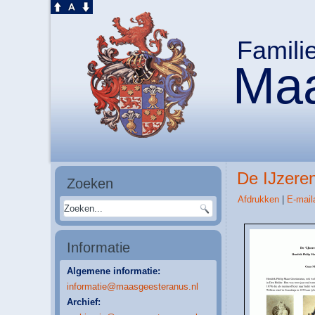
Famili
Maa
De IJzere
Zoeken
Afdrukken
|
E-mail
Informatie
Algemene informatie:
informatie@maasgeesteranus.nl
Archief: