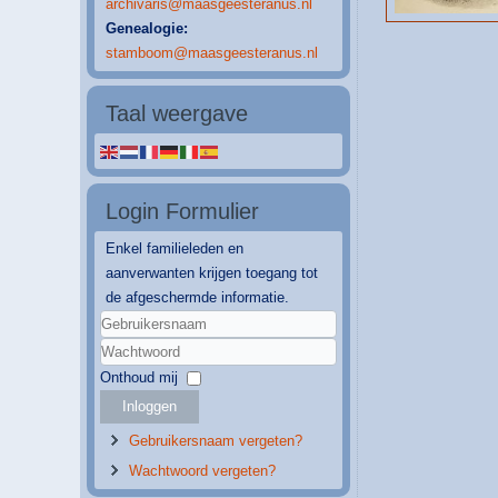
archivaris@maasgeesteranus.nl
Genealogie:
stamboom@maasgeesteranus.nl
Taal weergave
Login Formulier
Enkel familieleden en
aanverwanten krijgen toegang tot
de afgeschermde informatie.
Gebruikersnaam
Wachtwoord
Onthoud mij
Inloggen
Gebruikersnaam vergeten?
Wachtwoord vergeten?