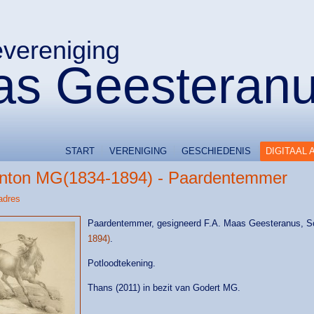
evereniging
s Geesteran
START
VERENIGING
GESCHIEDENIS
DIGITAAL 
Anton MG(1834-1894) - Paardentemmer
adres
Paardentemmer, gesigneerd F.A. Maas Geesteranus, Sc
1894)
.
Potloodtekening.
Thans (2011) in bezit van Godert MG.