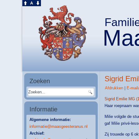
Famili
Maa
Sigrid Emi
Zoeken
Afdrukken
|
E-mail
Sigrid Emilie MG (
Haar roepnaam was
Informatie
Milie volgde de st
Algemene informatie:
gaf Milie privé-les
informatie@maasgeesteranus.nl
Archief:
Zij trouwde op 6 o