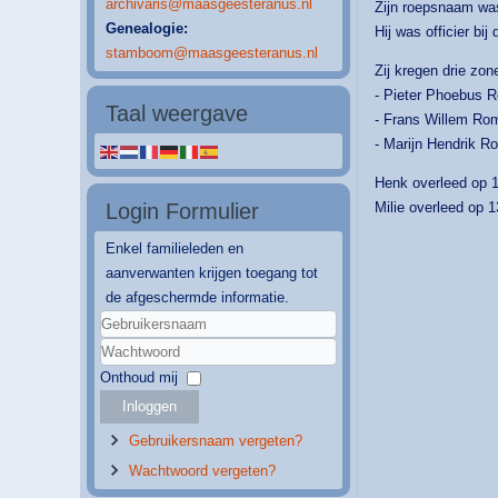
archivaris@maasgeesteranus.nl
Zijn roepsnaam wa
Genealogie:
Hij was officier bij
stamboom@maasgeesteranus.nl
Zij kregen drie zon
- Pieter Phoebus 
Taal weergave
- Frans Willem Rom
- Marijn Hendrik R
Henk overleed op 1
Login Formulier
Milie overleed op 1
Enkel familieleden en
aanverwanten krijgen toegang tot
de afgeschermde informatie.
Gebruikersnaam
Wachtwoord
Onthoud mij
Inloggen
Gebruikersnaam vergeten?
Wachtwoord vergeten?