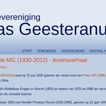
evereniging
s Geesteran
START
VERENIGING
GESCHIEDENIS
DIGITAAL 
lie MG (1930-2012) - levensverhaal
adres
1930-2012)
werd op 15 juni 1930 geboren als vierde kind van
Pieter MG (1896
 Milie.
udie Middelbaar Engels in Utrecht (1955) en werkte van 1970 tot 1988 als do
sen als remedial teacher.
ktober 1956 met Hendrik Phoebus Romer (1926-2008), geboren op 22 april 1