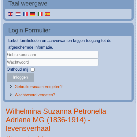
Taal weergave
Login Formulier
Enkel familieleden en aanverwanten krijgen toegang tot de
afgeschermde informatie.
Gebruikersnaam
Wachtwoord
Onthoud mij
Inloggen
Gebruikersnaam vergeten?
Wachtwoord vergeten?
Wilhelmina Suzanna Petronella
Adriana MG (1836-1914) -
levensverhaal