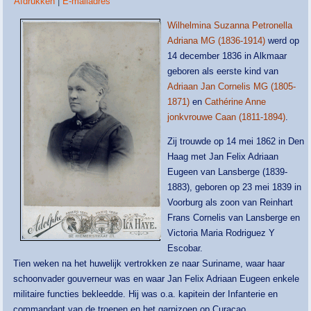
Afdrukken
|
E-mailadres
Wilhelmina Suzanna Petronella
Adriana MG (1836-1914)
werd op
14 december 1836 in Alkmaar
geboren als eerste kind van
Adriaan Jan Cornelis MG (1805-
1871)
en
Cathérine Anne
jonkvrouwe Caan (1811-1894)
.
Zij trouwde op 14 mei 1862 in Den
Haag met Jan Felix Adriaan
Eugeen van Lansberge (1839-
1883), geboren op 23 mei 1839 in
Voorburg als zoon van Reinhart
Frans Cornelis van Lansberge en
Victoria Maria Rodriguez Y
Escobar.
Tien weken na het huwelijk vertrokken ze naar Suriname, waar haar
schoonvader gouverneur was en waar Jan Felix Adriaan Eugeen enkele
militaire functies bekleedde. Hij was o.a. kapitein der Infanterie en
commandant van de troepen en het garnizoen op Curacao.