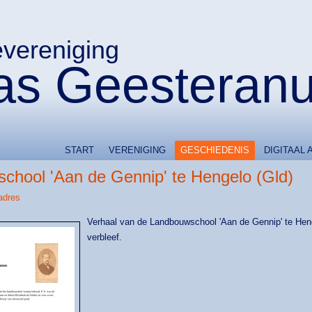
evereniging
s Geesteran
START
VERENIGING
GESCHIEDENIS
DIGITAAL 
chool 'Aan de Gennip' te Hengelo (Gld)
adres
Verhaal van de Landbouwschool 'Aan de Gennip' te Hen
verbleef.