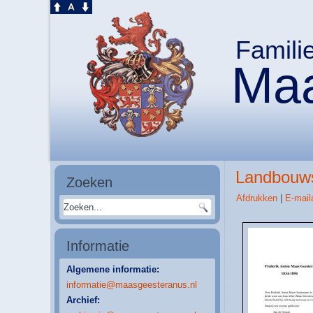
Famili
Maa
Landbouws
Zoeken
Afdrukken
|
E-mail
Informatie
Algemene informatie:
informatie@maasgeesteranus.nl
Archief: