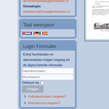
archivaris@maasgeesteranus.nl
Genealogie:
stamboom@maasgeesteranus.nl
Taal weergave
Login Formulier
Enkel familieleden en
aanverwanten krijgen toegang tot
de afgeschermde informatie.
Gebruikersnaam
Wachtwoord
Onthoud mij
Inloggen
Gebruikersnaam vergeten?
Wachtwoord vergeten?