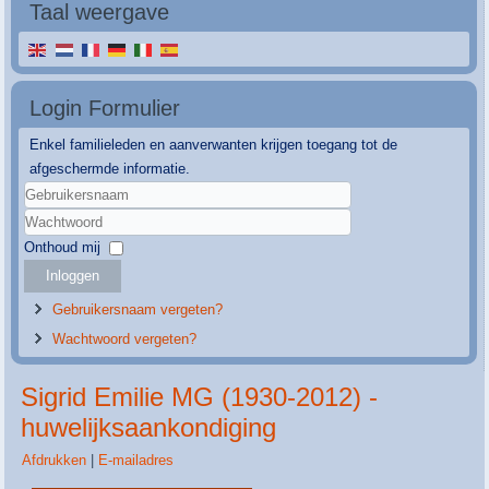
Taal weergave
Login Formulier
Enkel familieleden en aanverwanten krijgen toegang tot de
afgeschermde informatie.
Gebruikersnaam
Wachtwoord
Onthoud mij
Inloggen
Gebruikersnaam vergeten?
Wachtwoord vergeten?
Sigrid Emilie MG (1930-2012) -
huwelijksaankondiging
Afdrukken
|
E-mailadres