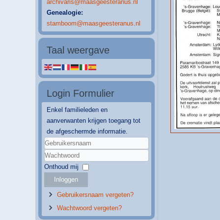
archivaris@maasgeesteranus.nl
Genealogie:
stamboom@maasgeesteranus.nl
Taal weergave
Login Formulier
Enkel familieleden en
aanverwanten krijgen toegang tot
de afgeschermde informatie.
Gebruikersnaam
Wachtwoord
Onthoud mij
Inloggen
Gebruikersnaam vergeten?
Wachtwoord vergeten?