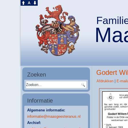
Famili
Maa
Godert Wil
Zoeken
Afdrukken
|
E-mail
Informatie
Algemene informatie:
informatie@maasgeesteranus.nl
Archief: