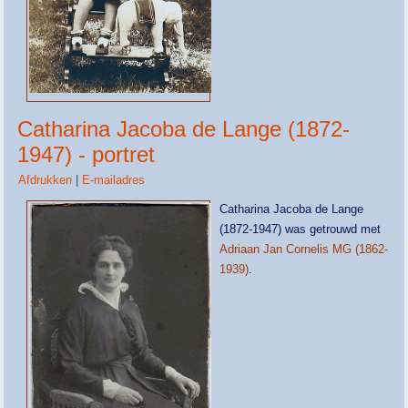
Catharina Jacoba de Lange (1872-
1947) - portret
Afdrukken
|
E-mailadres
Catharina Jacoba de Lange
(1872-1947) was getrouwd met
Adriaan Jan Cornelis MG (1862-
1939)
.