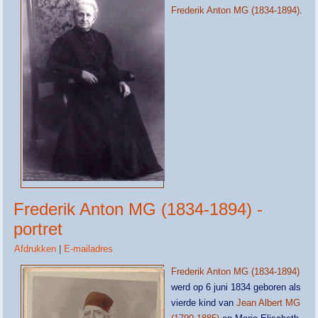
Frederik Anton MG (1834-1894)
.
Frederik Anton MG (1834-1894) -
portret
Afdrukken
|
E-mailadres
Frederik Anton MG (1834-1894)
werd op 6 juni 1834 geboren als
vierde kind van
Jean Albert MG