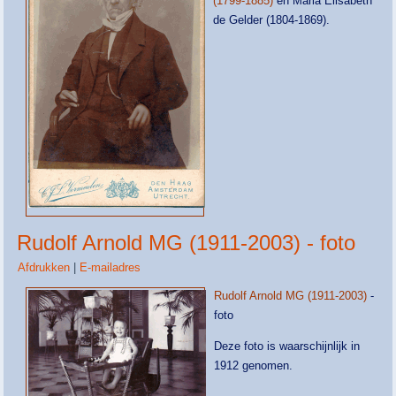
(1799-1885)
en Maria Elisabeth
de Gelder (1804-1869).
Rudolf Arnold MG (1911-2003) - foto
Afdrukken
|
E-mailadres
Rudolf Arnold MG (1911-2003)
-
foto
Deze foto is waarschijnlijk in
1912 genomen.