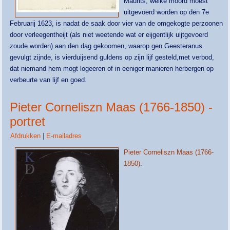
Maurits, welke moord moest
uitgevoerd worden op den 7e
Februarij 1623, is nadat de saak door vier van de omgekogte perzoonen
door verleegentheijt (als niet weetende wat er eijgentlijk uijtgevoerd
zoude worden) aan den dag gekoomen, waarop gen Geesteranus
gevulgt zijnde, is vierduijsend guldens op zijn lijf gesteld,met verbod,
dat niemand hem mogt logeeren of in eeniger manieren herbergen op
verbeurte van lijf en goed.
Pieter Corneliszn Maas (1766-1850) -
portret
Afdrukken
|
E-mailadres
Pieter Corneliszn Maas (1766-
1850)
.