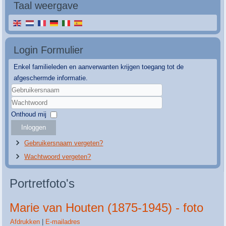
Taal weergave
Login Formulier
Enkel familieleden en aanverwanten krijgen toegang tot de
afgeschermde informatie.
Gebruikersnaam
Wachtwoord
Onthoud mij
Inloggen
Gebruikersnaam vergeten?
Wachtwoord vergeten?
Portretfoto's
Marie van Houten (1875-1945) - foto
Afdrukken
|
E-mailadres